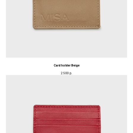
Card holder Beige
2 500
р.