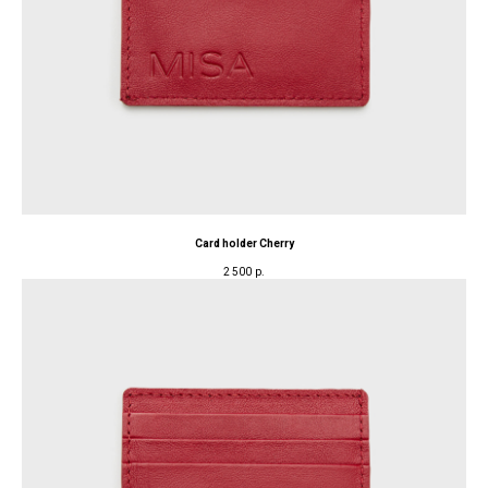
Card holder Cherry
2 500
р.