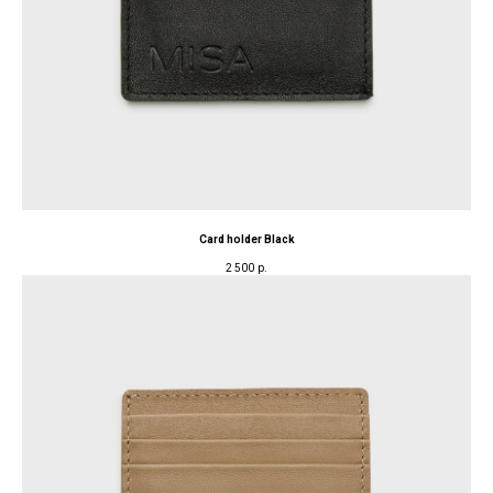
Card holder Black
2 500
р.