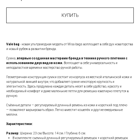
КУПИТЬ
Vale bag
- новая ультрамодная модель от Misa bags воплощает в себе дух новаторства
и новый рубеж в развитии бренда.
Сумка,
впервые созданная мастерами бренда в технике ручного плетения с
использованием двух видов кожи.
Воплощает в себе универсальность и
неподвластное времени мастерство ручной работы.
Геометричная конструкция сумки состоит из корпуса из жесткой итальянской кожи и
натуральной замшей внутри, что добавляет сумке некоторую хрупкость и
элегантность. Здесь продумана каждая деталь несет в себе удобство, красоту и
необходимый комфорт и даже маленькие петли для ремешка ювелирно плетутся в
ручную.
Съёмные детали — регулируемый длинный ремень из кожи и короткий под плечо
— позволяют варьировать образ. Легко вместит кошелёк и другие ежедневные
мелочи.
Характеристики:
Размер:
Ширина: 23 см/Высота: 14 см / Глубина: 6 см.
В комплекте: сьемный длинный регулируемый ремешок + короткий ремешок