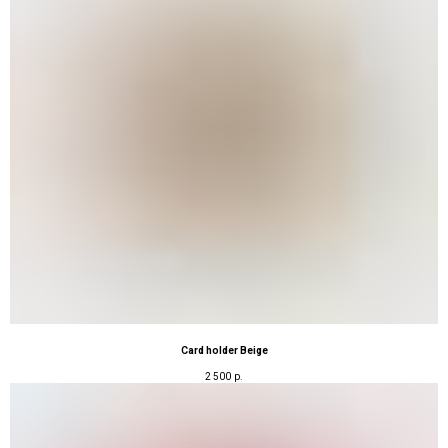
Card holder Beige
2 500
р.