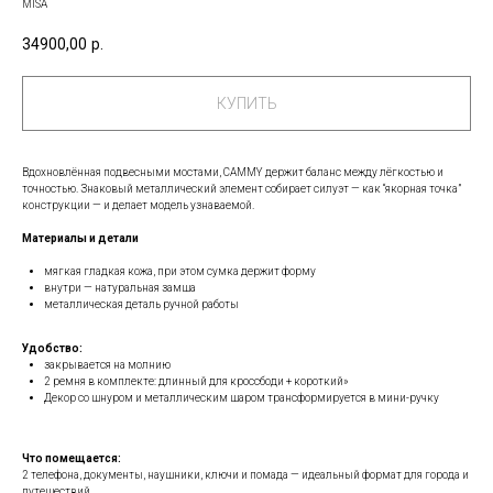
MISA
34900,00
р.
КУПИТЬ
Вдохновлённая подвесными мостами, СAMMY держит баланс между лёгкостью и
точностью. Знаковый металлический элемент собирает силуэт — как “якорная точка”
конструкции — и делает модель узнаваемой.
Материалы и детали
мягкая гладкая кожа, при этом сумка держит форму
внутри — натуральная замша
металлическая деталь ручной работы
Удобство:
закрывается на молнию
2 ремня в комплекте: длинный для кроссбоди + короткий»
Декор со шнуром и металлическим шаром трансформируется в мини-ручку
Что помещается:
2 телефона, документы, наушники, ключи и помада — идеальный формат для города и
путешествий