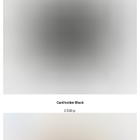
Card holder Black
2 500
р.