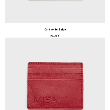
Card holder Beige
2 500
р.