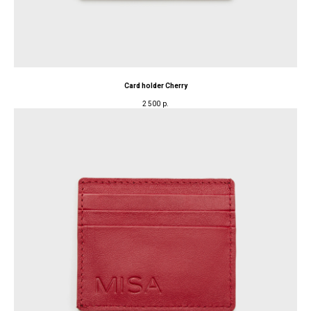
Card holder Cherry
2 500
р.