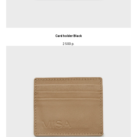
Card holder Black
2 500
р.