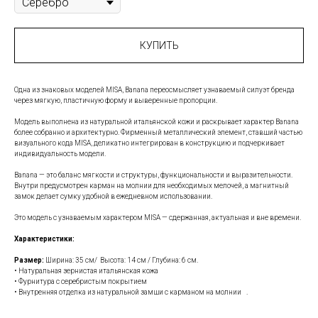
КУПИТЬ
Одна из знаковых моделей MISA, Banana переосмысляет узнаваемый силуэт бренда
через мягкую, пластичную форму и выверенные пропорции.
Модель выполнена из натуральной итальянской кожи и раскрывает характер Banana
более собранно и архитектурно. Фирменный металлический элемент, ставший частью
визуального кода MISA, деликатно интегрирован в конструкцию и подчеркивает
индивидуальность модели.
Banana — это баланс мягкости и структуры, функциональности и выразительности.
Внутри предусмотрен карман на молнии для необходимых мелочей, а магнитный
замок делает сумку удобной в ежедневном использовании.
Это модель с узнаваемым характером MISA — сдержанная, актуальная и вне времени.
Характеристики:
Размер:
Ширина: 35 см/ Высота: 14 см / Глубина: 6 см.
• Натуральная зернистая итальянская кожа
• Фурнитура с cеребристым покрытием
• Внутренняя отделка из натуральной замши с карманом на молнии⠀.